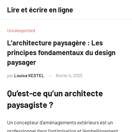
Aller
Lire et écrire en ligne
au
contenu
Uncategorized
L’architecture paysagère : Les
principes fondamentaux du design
paysager
par
Louise KESTEL
février 4, 2025
Aucun
commentaire
Qu’est-ce qu’un architecte
paysagiste ?
Un concepteur d’aménagements extérieurs est un
professionnel dans l’optimisation et l’embellissement