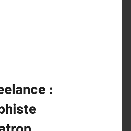
eelance :
phiste
atron