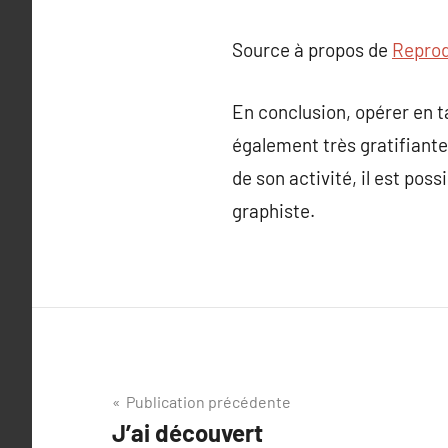
Source à propos de
Reprod
En conclusion, opérer en t
également très gratifiant
de son activité, il est pos
graphiste.
Navigation
Publication précédente
J’ai découvert
de