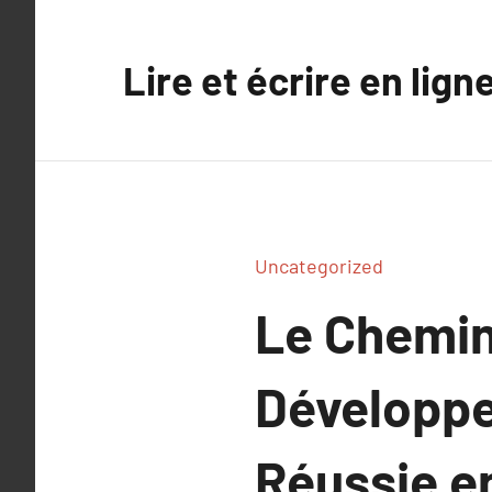
Aller
au
Lire et écrire en lign
contenu
Uncategorized
Le Chemin
Développe
Réussie en