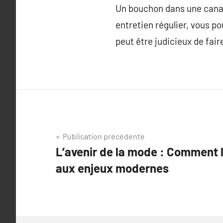
Un bouchon dans une canal
entretien régulier, vous po
peut être judicieux de fai
Navigation
Publication précédente
L’avenir de la mode : Comment l
de
aux enjeux modernes
l’article