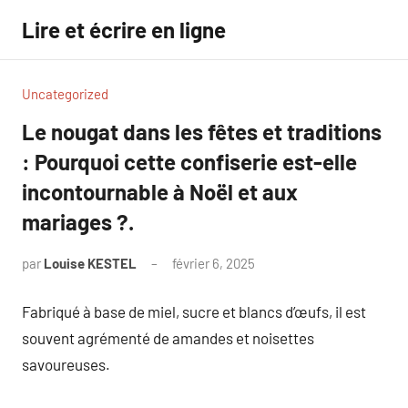
Aller
Lire et écrire en ligne
au
contenu
Uncategorized
Le nougat dans les fêtes et traditions
: Pourquoi cette confiserie est-elle
incontournable à Noël et aux
mariages ?.
par
Louise KESTEL
février 6, 2025
Aucun
commentaire
Fabriqué à base de miel, sucre et blancs d’œufs, il est
souvent agrémenté de amandes et noisettes
savoureuses.