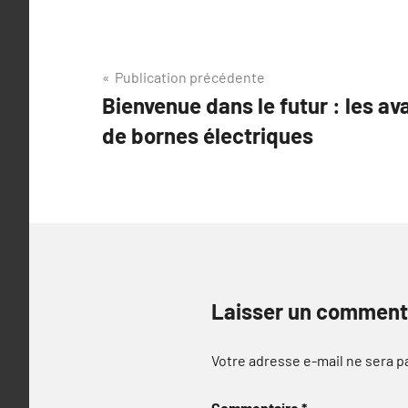
Navigation
Publication précédente
Bienvenue dans le futur : les a
de
de bornes électriques
l’article
Laisser un comment
Votre adresse e-mail ne sera p
Commentaire
*