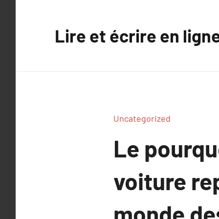
Aller
au
Lire et écrire en lign
contenu
Uncategorized
Le pourqu
voiture re
monde des