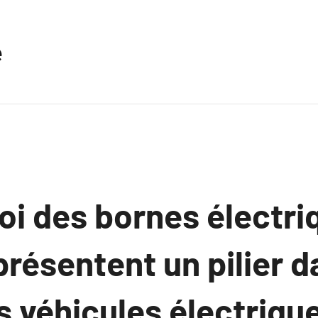
e
oi des bornes électri
présentent un pilier d
 véhicules électriqu