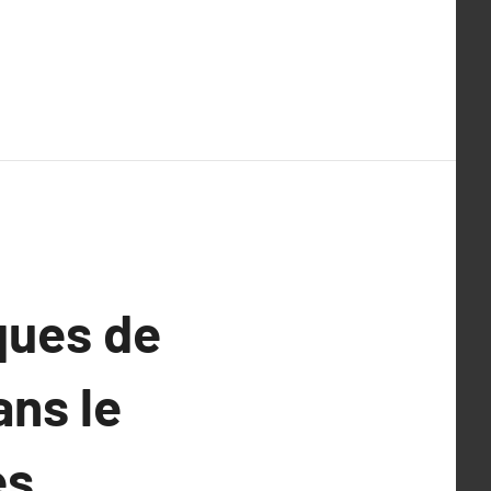
ques de
ans le
es