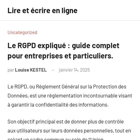
Aller
Lire et écrire en ligne
au
contenu
Uncategorized
Le RGPD expliqué : guide complet
pour entreprises et particuliers.
par
Louise KESTEL
janvier 14, 2025
Aucun
commentaire
Le RGPD, ou Règlement Général sur la Protection des
Données, est une réglementation incontournable visant
à garantir la confidentialité des informations.
Son objectif principal est de donner plus de contrôle
aux utilisateurs sur leurs données personnelles, tout en
créant un cadre commun au sein de l’Union