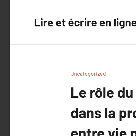
Aller
au
Lire et écrire en lign
contenu
Uncategorized
Le rôle d
dans la pr
entre vie 