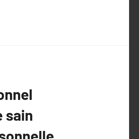
onnel
e sain
rsonnelle