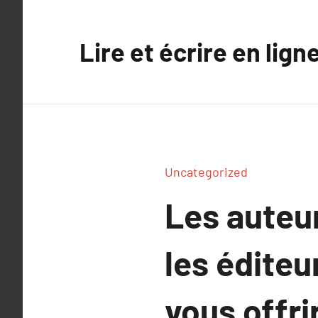
Aller
au
Lire et écrire en lign
contenu
Uncategorized
Les auteu
les éditeu
vous offrir