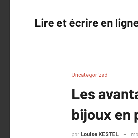
Aller
au
Lire et écrire en lign
contenu
Uncategorized
Les avant
bijoux en 
par
Louise KESTEL
ma