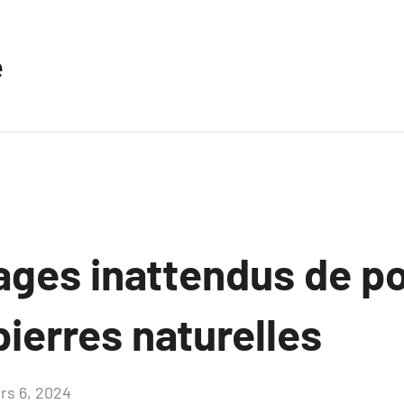
e
ages inattendus de po
pierres naturelles
rs 6, 2024
Aucun