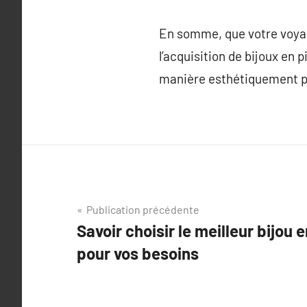
En somme, que votre voyag
l’acquisition de bijoux en
manière esthétiquement pla
Navigation
Publication précédente
Savoir choisir le meilleur bijou
de
pour vos besoins
l’article