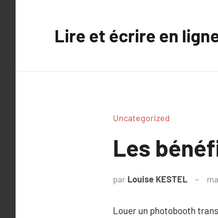
Aller
au
Lire et écrire en lign
contenu
Uncategorized
Les bénéf
par
Louise KESTEL
ma
Louer un photobooth tran