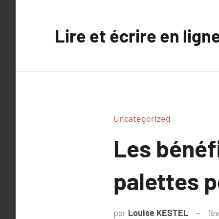
Aller
au
Lire et écrire en lign
contenu
Uncategorized
Les bénéf
palettes p
par
Louise KESTEL
fév