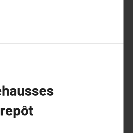
éhausses
trepôt