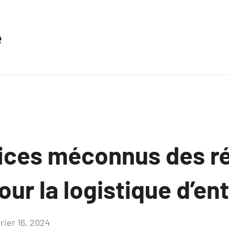
e
ices méconnus des r
our la logistique d’en
rier 16, 2024
Aucun