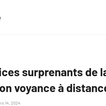
e
ices surprenants de l
ion voyance à distanc
rs 14, 2024
Aucun