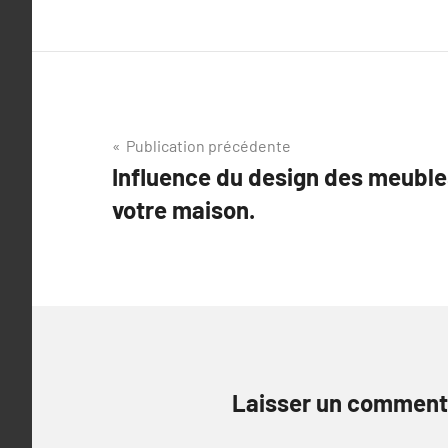
Navigation
Publication précédente
Influence du design des meuble
de
votre maison.
l’article
Laisser un comment