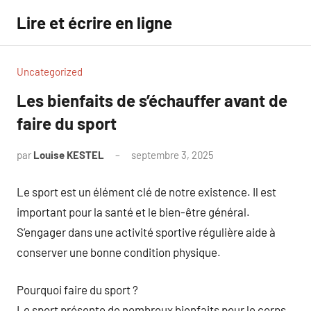
Aller
Lire et écrire en ligne
au
contenu
Uncategorized
Les bienfaits de s’échauffer avant de
faire du sport
par
Louise KESTEL
septembre 3, 2025
Aucun
commentaire
Le sport est un élément clé de notre existence. Il est
important pour la santé et le bien-être général.
S’engager dans une activité sportive régulière aide à
conserver une bonne condition physique.
Pourquoi faire du sport ?
Le sport présente de nombreux bienfaits pour le corps