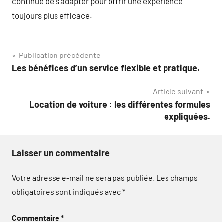
continue de s’adapter pour offrir une expérience
toujours plus efficace.
Navigation
Publication précédente
Les bénéfices d’un service flexible et pratique.
de
Article suivant
l’article
Location de voiture : les différentes formules
expliquées.
Laisser un commentaire
Votre adresse e-mail ne sera pas publiée.
Les champs
obligatoires sont indiqués avec
*
Commentaire
*