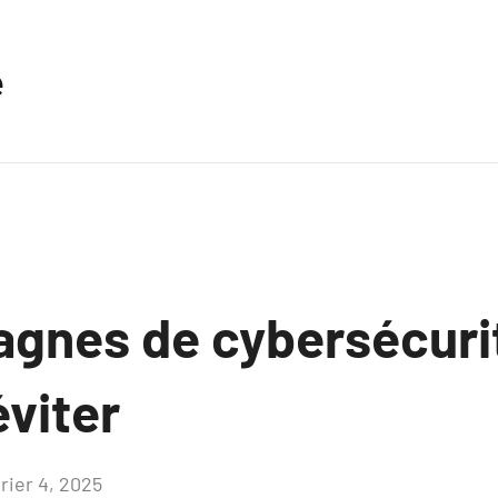
e
gnes de cybersécurit
éviter
rier 4, 2025
Aucun