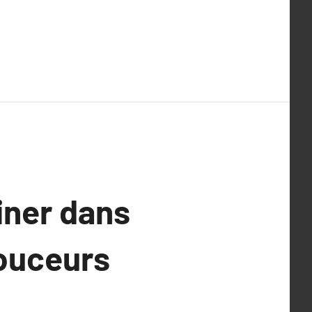
iner dans
douceurs