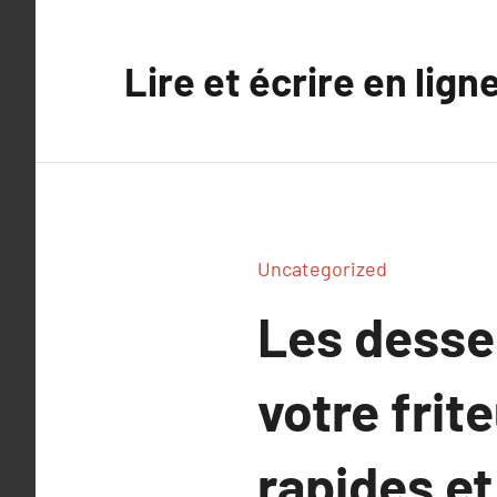
Aller
au
Lire et écrire en lign
contenu
Uncategorized
Les desse
votre frit
rapides et