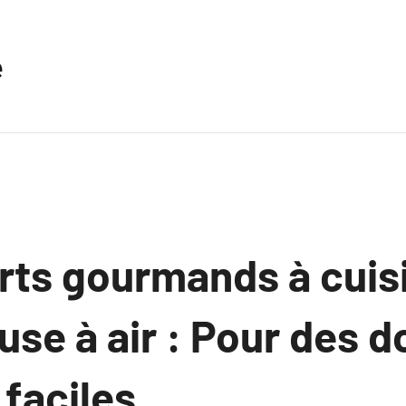
e
rts gourmands à cuis
euse à air : Pour des 
 faciles.