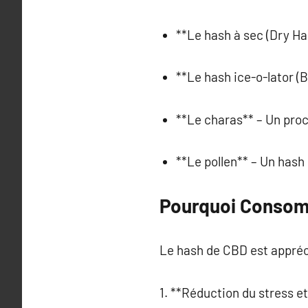
**Le hash à sec (Dry Has
**Le hash ice-o-lator (
**Le charas** – Un proc
**Le pollen** – Un hash 
Pourquoi Consom
Le hash de CBD est appréci
1. **Réduction du stress et 