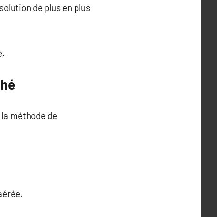
olution de plus en plus
e.
ché
n la méthode de
aérée.