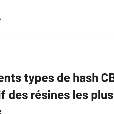
e
ents types de hash C
 des résines les plus
.