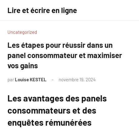
Aller
Lire et écrire en ligne
au
contenu
Uncategorized
Les étapes pour réussir dans un
panel consommateur et maximiser
vos gains
par
Louise KESTEL
novembre 19, 2024
Aucun
commentaire
Les avantages des panels
consommateurs et des
enquêtes rémunérées