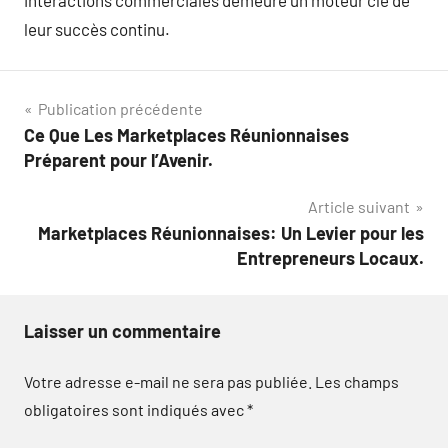
interactions commerciales demeure un moteur clé de
leur succès continu.
Navigation
Publication précédente
Ce Que Les Marketplaces Réunionnaises
de
Préparent pour l’Avenir.
l’article
Article suivant
Marketplaces Réunionnaises: Un Levier pour les
Entrepreneurs Locaux.
Laisser un commentaire
Votre adresse e-mail ne sera pas publiée.
Les champs
obligatoires sont indiqués avec
*