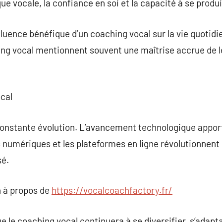
que vocale, la confiance en soi et la capacité à se produi
fluence bénéfique d’un coaching vocal sur la vie quotidi
ing vocal mentionnent souvent une maîtrise accrue de l
ocal
constante évolution. L’avancement technologique appor
 numériques et les plateformes en ligne révolutionnent 
sé.
 à propos de
https://vocalcoachfactory.fr/
 que le coaching vocal continuera à se diversifier, s’adap