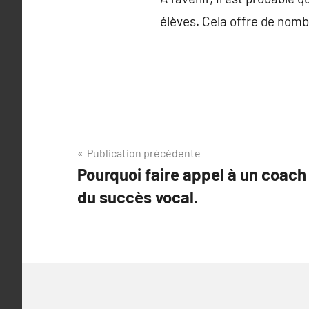
élèves. Cela offre de nomb
Navigation
Publication précédente
Pourquoi faire appel à un coach 
de
du succès vocal.
l’article