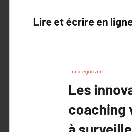
Aller
au
Lire et écrire en lign
contenu
Uncategorized
Les innov
coaching 
à surveille