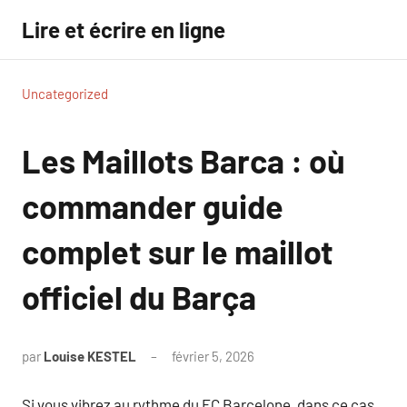
Aller
Lire et écrire en ligne
au
contenu
Uncategorized
Les Maillots Barca : où
commander guide
complet sur le maillot
officiel du Barça
par
Louise KESTEL
février 5, 2026
Aucun
commentaire
Si vous vibrez au rythme du FC Barcelone, dans ce cas