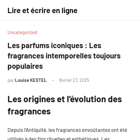
Aller
Lire et écrire en ligne
au
contenu
Uncategorized
Les parfums iconiques : Les
fragrances intemporelles toujours
populaires
par
Louise KESTEL
février 27, 2025
Aucun
commentaire
Les origines et l’évolution des
fragrances
Depuis l’Antiquité, les fragrances envoûtantes ont été
utilisés à des fins rituelles et esthétiques. Les