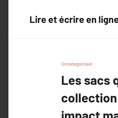
Aller
au
Lire et écrire en lign
contenu
Uncategorized
Les sacs q
collection
impact m