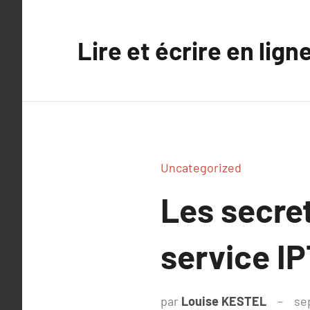
Aller
au
Lire et écrire en lign
contenu
Uncategorized
Les secret
service I
par
Louise KESTEL
se