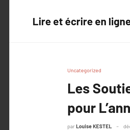
Aller
au
Lire et écrire en lign
contenu
Uncategorized
Les Souti
pour L’an
par
Louise KESTEL
dé