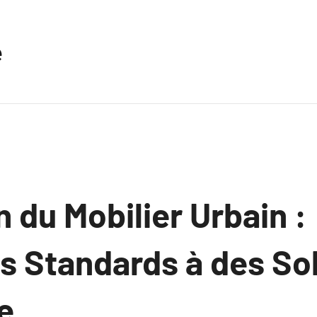
e
n du Mobilier Urbain :
s Standards à des So
e