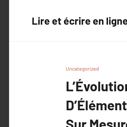
Aller
au
Lire et écrire en lign
contenu
Uncategorized
L’Évolutio
D’Élément
Sur Mesur