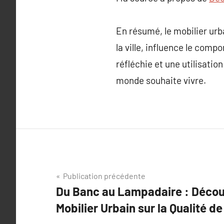
En résumé, le mobilier urba
la ville, influence le comp
réfléchie et une utilisatio
monde souhaite vivre.
Navigation
Publication précédente
Du Banc au Lampadaire : Découv
de
Mobilier Urbain sur la Qualité de
l’article