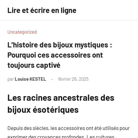
Aller
Lire et écrire en ligne
au
contenu
Uncategorized
L’histoire des bijoux mystiques :
Pourquoi ces accessoires ont
toujours captivé
par
Louise KESTEL
février 26, 2025
Aucun
commentaire
Les racines ancestrales des
bijoux ésotériques
Depuis des siècles, les accessoires ont été utilisés pour
exprimer des croyances profondes. Les cultures