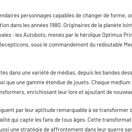
commentaire
endaires personnages capables de changer de forme, ont
tion dans les années 1980. Originaires de la planète loin
ivales : les Autobots, menés par le héroïque Optimus Pri
les Decepticons, sous le commandement du redoutable Me
ntés dans une variété de médias, depuis les bandes des
insi que une gamme étendue de jouets. Chaque medium 
nsformers, enrichissant leur lore et ajoutant de nouve
guent par leur aptitude remarquable à se transformer d
lité qui capte les fans de tous âges. Cette transformat
ssi une stratégie de affrontement dans leur guerre sans 