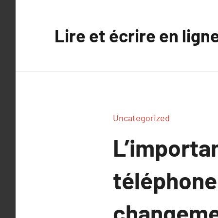
Aller
au
Lire et écrire en lign
contenu
Uncategorized
L’importan
téléphone
changeme