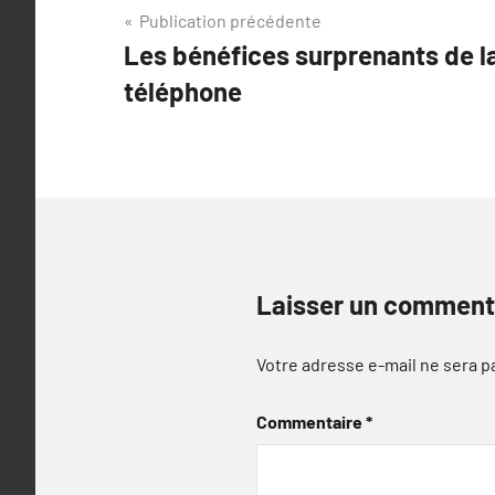
Navigation
Publication précédente
Les bénéfices surprenants de l
de
téléphone
l’article
Laisser un comment
Votre adresse e-mail ne sera p
Commentaire
*