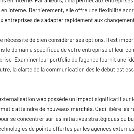
ns en interne. Par ailleurs, cela permet aux entreprises
en interne. Dernièrement, elle offre une flexibilité accr
ux entreprises de s’adapter rapidement aux changemen
e nécessite de bien considérer ses options. Il est impo
ans le domaine spécifique de votre entreprise et leur c
rise. Examiner leur portfolio de l’agence fournit une idé
tre, la clarté de la communication dès le début est esse
d’externalisation web possède un impact significatif sur
ermet d’atteindre de nouveaux marchés. Ceci libère les r
pour se concentrer sur les initiatives stratégiques du bu
chnologies de pointe offertes par les agences externes