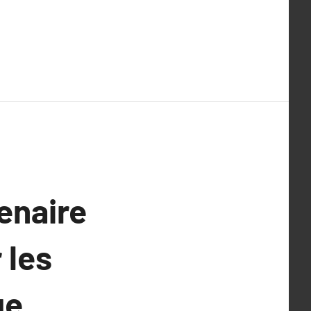
enaire
 les
ue