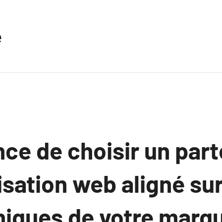
e
ce de choisir un part
isation web aligné sur
niques de votre marq