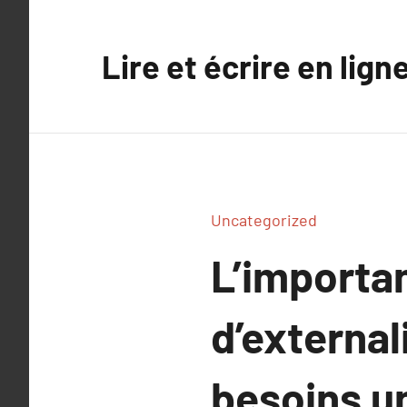
Aller
au
Lire et écrire en lign
contenu
Uncategorized
L’importan
d’external
besoins u