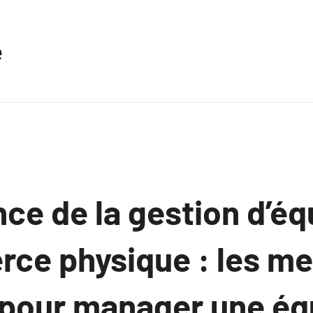
e
ce de la gestion d’é
ce physique : les me
 pour manager une éq