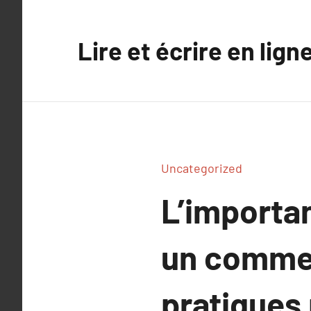
Aller
au
Lire et écrire en lign
contenu
Uncategorized
L’importan
un commer
pratiques