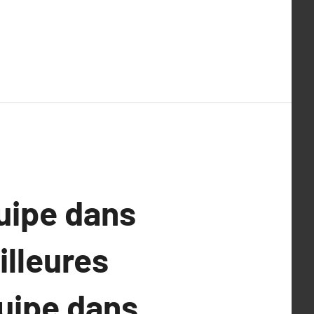
quipe dans
illeures
uipe dans