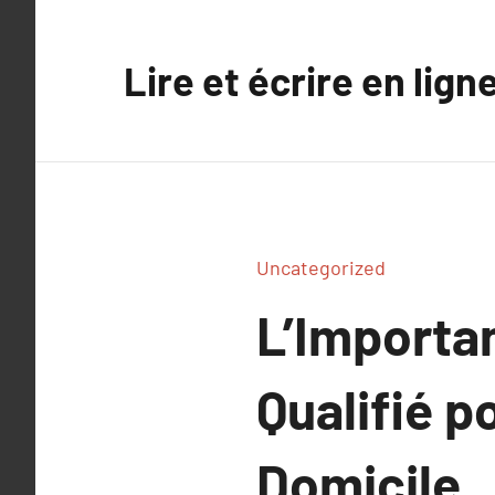
Aller
au
Lire et écrire en lign
contenu
Uncategorized
L’Importa
Qualifié p
Domicile