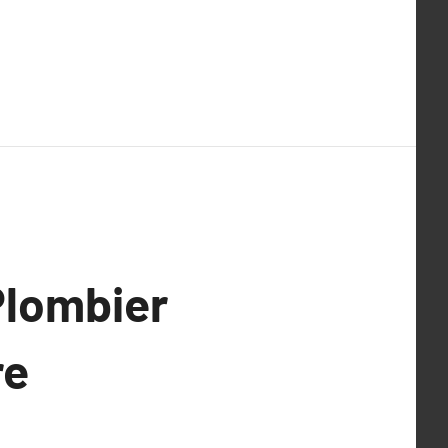
Plombier
re