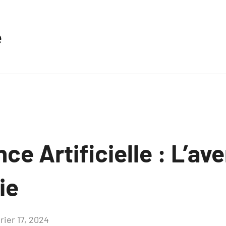
e
nce Artificielle : L’ave
ie
rier 17, 2024
Aucun