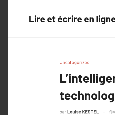
Aller
au
Lire et écrire en lign
contenu
Uncategorized
L’intellige
technolog
par
Louise KESTEL
fév