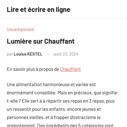
Aller
Lire et écrire en ligne
au
contenu
Uncategorized
Lumière sur Chauffant
par
Louise KESTEL
août 23, 2024
Aucun
commentaire
En savoir plus à propos de
Chauffant
Une alimentation harmonieuse et variée est
énormément conseillée. Mais en précieux, que signifie-
t-elle ? Elle sert à à répartir ses repas en 3 repas, plus
un ressentir pour les enfants, encore jeunes et
personnes vieilles, et à frapper d’ostracisme le
grignotement. Des ingrédients des 5 catégories sont