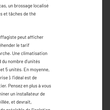
cas, un brossage localisé
es et tâches de thé
uffagiste peut afficher
hender le tarif
marche. Une climatisation
d du nombre d’unités
 et 5 unités. En moyenne,
se ). l’idéal est de
ier. Pensez en plus à vous
iner un installateur de
lée, et devrait,
e préalable de l’isolation