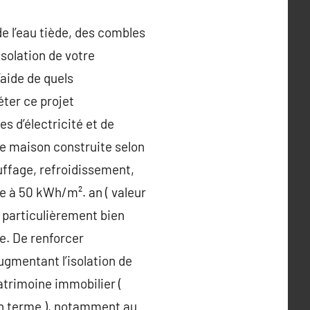
de l’eau tiède, des combles
’isolation de votre
aide de quels
éter ce projet
s d’électricité et de
ne maison construite selon
uffage, refroidissement,
ure à 50 kWh/m². an ( valeur
 particulièrement bien
e. De renforcer
ugmentant l’isolation de
patrimoine immobilier (
en terme ), notamment au