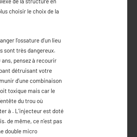
mplexe de la structure en
us choisir le choix de la
ger l’ossature d’un lieu
s sont très dangereux.
0 ans, pensez à recourir
bant détruisant votre
se munir d’une combinaison
soit toxique mais car le
l’entête du trou où
er à . L’injecteur est doté
ois. de même, ce n’est pas
une double micro