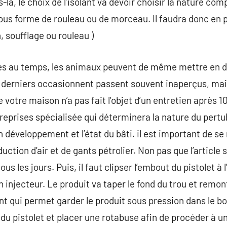
s-là, le choix de l’isolant va devoir choisir la nature co
ous forme de rouleau ou de morceau. Il faudra donc en pl
, soufflage ou rouleau )
es au temps, les animaux peuvent de même mettre en dan
s derniers occasionnent passent souvent inaperçus, mai
e votre maison n’a pas fait l’objet d’un entretien après 1
reprises spécialisée qui déterminera la nature du pertu
on développement et l’état du bâti. il est important de 
ction d’air et de gants pétrolier. Non pas que l’article 
ous les jours. Puis, il faut clipser l’embout du pistolet à 
n injecteur. Le produit va taper le fond du trou et remont
nt qui permet garder le produit sous pression dans le b
out du pistolet et placer une rotabuse afin de procéder à 