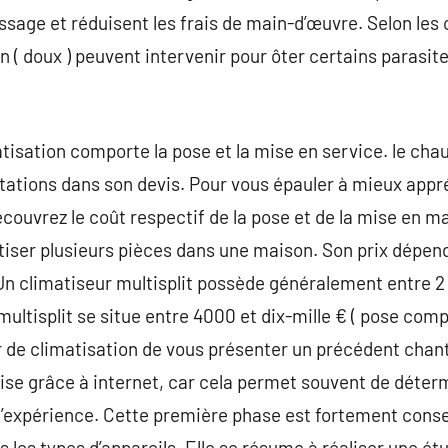
ssage et réduisent les frais de main-d’œuvre. Selon les 
n ( doux ) peuvent intervenir pour ôter certains parasit
atisation comporte la pose et la mise en service. le cha
ations dans son devis. Pour vous épauler à mieux appré
découvrez le coût respectif de la pose et de la mise en 
tiser plusieurs pièces dans une maison. Son prix dépen
. Un climatiseur multisplit possède généralement entre 2
multisplit se situe entre 4000 et dix-mille € ( pose compri
 de climatisation de vous présenter un précédent chant
ise grâce à internet, car cela permet souvent de déterm
l’expérience. Cette première phase est fortement conseil
les types d’appareils. Elle se résume à réaliser une étud