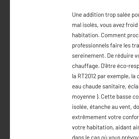
Une addition trop salée po
mal isolés, vous avez froid l
habitation. Comment procéd
professionnels faire les t
sereinement. De réduire vo
chauffage. D’être éco-res
la RT2012 par exemple, la
eau chaude sanitaire, éclai
moyenne ). Cette basse co
isolée, étanche au vent, 
extrêmement votre confort 
votre habitation, aidant ai
dans le cas où vous prévo