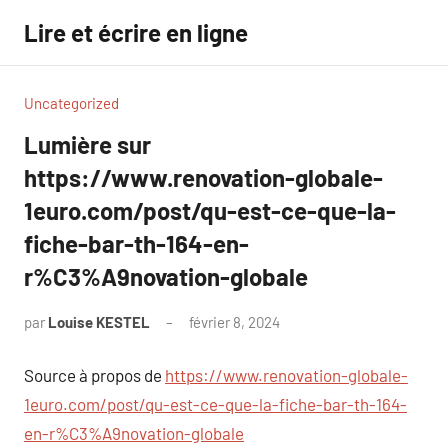
Aller
Lire et écrire en ligne
au
contenu
Uncategorized
Lumière sur
https://www.renovation-globale-
1euro.com/post/qu-est-ce-que-la-
fiche-bar-th-164-en-
r%C3%A9novation-globale
par
Louise KESTEL
février 8, 2024
Aucun
commentaire
Source à propos de
https://www.renovation-globale-
1euro.com/post/qu-est-ce-que-la-fiche-bar-th-164-
en-r%C3%A9novation-globale