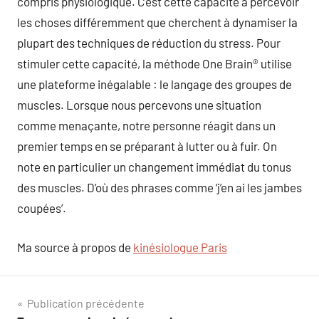
compris physiologique. C’est cette capacité à percevoir
les choses différemment que cherchent à dynamiser la
plupart des techniques de réduction du stress. Pour
stimuler cette capacité, la méthode One Brain® utilise
une plateforme inégalable : le langage des groupes de
muscles. Lorsque nous percevons une situation
comme menaçante, notre personne réagit dans un
premier temps en se préparant à lutter ou à fuir. On
note en particulier un changement immédiat du tonus
des muscles. D’où des phrases comme ‘j’en ai les jambes
coupées’.
Ma source à propos de
kinésiologue Paris
Navigation
Publication précédente