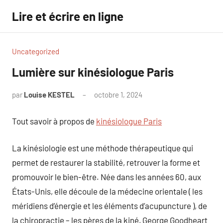
Aller
Lire et écrire en ligne
au
contenu
Uncategorized
Lumière sur kinésiologue Paris
par
Louise KESTEL
octobre 1, 2024
Aucun
commentaire
Tout savoir à propos de
kinésiologue Paris
La kinésiologie est une méthode thérapeutique qui
permet de restaurer la stabilité, retrouver la forme et
promouvoir le bien-être. Née dans les années 60, aux
États-Unis, elle découle de la médecine orientale ( les
méridiens d’énergie et les éléments d’acupuncture ), de
la chiropractie – les pères de la kiné, George Goodheart