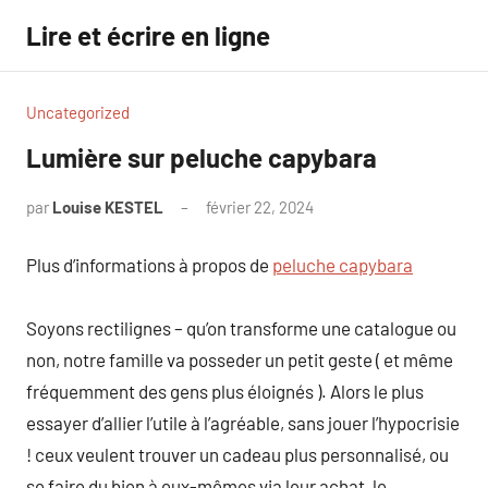
Aller
Lire et écrire en ligne
au
contenu
Uncategorized
Lumière sur peluche capybara
par
Louise KESTEL
février 22, 2024
Aucun
commentaire
Plus d’informations à propos de
peluche capybara
Soyons rectilignes – qu’on transforme une catalogue ou
non, notre famille va posseder un petit geste ( et même
fréquemment des gens plus éloignés ). Alors le plus
essayer d’allier l’utile à l’agréable, sans jouer l’hypocrisie
! ceux veulent trouver un cadeau plus personnalisé, ou
se faire du bien à eux-mêmes via leur achat, le