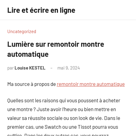
Aller
Lire et écrire en ligne
au
contenu
Uncategorized
Lumière sur remontoir montre
automatique
par
Louise KESTEL
mai 9, 2024
Aucun
commentaire
Ma source à propos de
remontoir montre automatique
Quelles sont les raisons qui vous poussent à acheter
une montre ? Juste avoir l’heure ou bien mettre en
valeur sa réussite sociale ou son look de vie. Dans le
premier cas, une Swatch ou une Tissot pourra vous
suffire. Dans les deux autres cas, vous pourrez