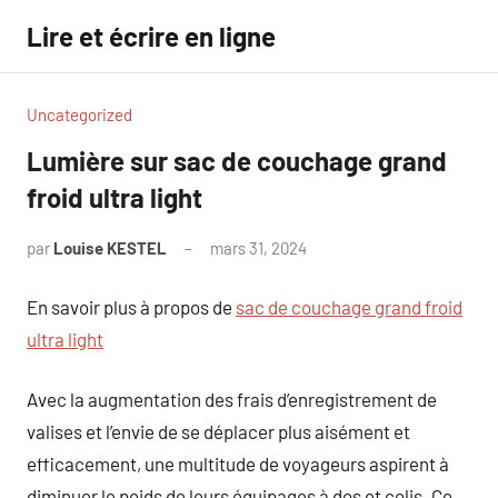
Aller
Lire et écrire en ligne
au
contenu
Uncategorized
Lumière sur sac de couchage grand
froid ultra light
par
Louise KESTEL
mars 31, 2024
Aucun
commentaire
En savoir plus à propos de
sac de couchage grand froid
ultra light
Avec la augmentation des frais d’enregistrement de
valises et l’envie de se déplacer plus aisément et
efficacement, une multitude de voyageurs aspirent à
diminuer le poids de leurs équipages à dos et colis. Ce