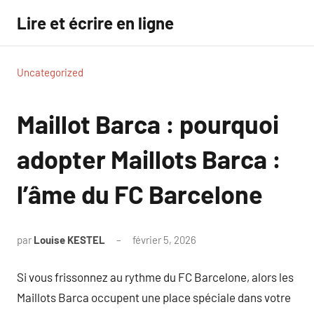
Aller
Lire et écrire en ligne
au
contenu
Uncategorized
Maillot Barca : pourquoi
adopter Maillots Barca :
l’âme du FC Barcelone
par
Louise KESTEL
février 5, 2026
Aucun
commentaire
Si vous frissonnez au rythme du FC Barcelone, alors les
Maillots Barca occupent une place spéciale dans votre