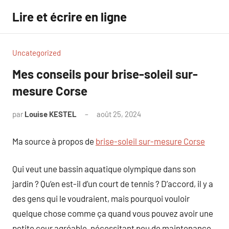
Aller
Lire et écrire en ligne
au
contenu
Uncategorized
Mes conseils pour brise-soleil sur-
mesure Corse
par
Louise KESTEL
août 25, 2024
Aucun
commentaire
Ma source à propos de
brise-soleil sur-mesure Corse
Qui veut une bassin aquatique olympique dans son
jardin ? Qu’en est-il d’un court de tennis ? D’accord, il y a
des gens qui le voudraient, mais pourquoi vouloir
quelque chose comme ça quand vous pouvez avoir une
petite cour agréable, nécessitant peu de maintenance