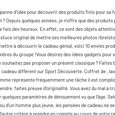
panne d’idée pour découvrir des produits finis pour sa f
ël ? Depuis quelques années, je n’offre que des produits
je fais des heureux. En effet, ce sont des objets attenti
stuce original de mettre ses meilleures photos rbreisto
ettre à découvrir le cadeau génial, voici 10 envies pro
bres du groupe !Vous désirez des idées gadgets pour vo
e souhaitez pas proposer un présent classique ? Faites
 cadeau différent sur Sport Découverte. Coffret de , lav
mme représente fréquemment une tâche il est compliqu
endre, faites preuve d’originalité. Vous avez du mal à t
quelques paramètres de dénouement vu que l’âge. Selon 
u d’un homme plus jeune, les pensées de cadeau ne se
t l’autre critère à prendre en compte au cours de votre 