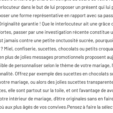
erlocuteur dans le but de lui proposer un présent qui lui 
oser une forme représentative en rapport avec sa passi
Originalité garantie ! Que le interlocuteur ait une grâce d
fortes, passer par une investigation récente constitue
est jamais contre une petite onctuosité sucrée, pourqu
 Miel, confiserie, sucettes, chocolats ou petits croquan
 en plus de jolies messages promotionnels proposent auj
ssible de personnaliser selon le thème de votre mariage,
nnalité. Offrez par exemple des sucettes en chocolats
votre mariage, ou alors des jolies sucettes transparente
, elle sont partout sur la toile, et ont l’avantage de av
re intérieur de mariage, d’être originales sans en faire 
où aux plus âgés de vos convives.Pensez à faire la séle