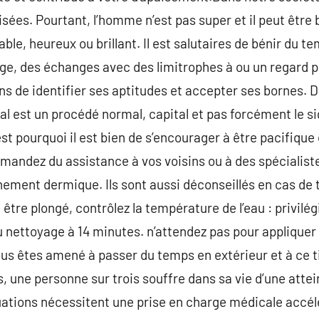
risées. Pourtant, l’homme n’est pas super et il peut être 
ble, heureux ou brillant. Il est salutaires de bénir du 
ge, des échanges avec des limitrophes à ou un regard pro
s de identifier ses aptitudes et accepter ses bornes. Di
tal est un procédé normal, capital et pas forcément le si
t pourquoi il est bien de s’encourager à être pacifique 
demandez du assistance à vos voisins ou à des spécialis
hement dermique. Ils sont aussi déconseillés en cas de t
 être plongé, contrôlez la température de l’eau : privil
u nettoyage à 14 minutes. n’attendez pas pour appliquer 
vous êtes amené à passer du temps en extérieur et à ce t
es, une personne sur trois souffre dans sa vie d’une attei
tuations nécessitent une prise en charge médicale accélé