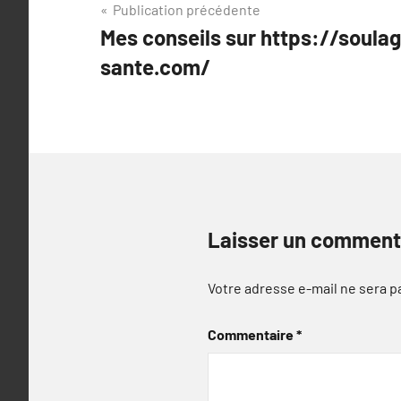
Navigation
Publication précédente
Mes conseils sur https://soula
de
sante.com/
l’article
Laisser un comment
Votre adresse e-mail ne sera p
Commentaire
*