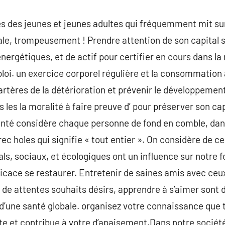
ses des jeunes et jeunes adultes qui fréquemment mit sur
le, trompeusement ! Prendre attention de son capital s
ergétiques, et de actif pour certifier en cours dans la
loi. un exercice corporel régulière et la consommation
 artères de la détérioration et prévenir le développem
les la moralité à faire preuve d’ pour préserver son cap
 santé considère chaque personne de fond en comble, da
grec holes qui signifie « tout entier ». On considère de ce
s, sociaux, et écologiques ont un influence sur notre f
fficace se restaurer. Entretenir de saines amis avec ceu
 de attentes souhaits désirs, apprendre à s’aimer sont d
d’une santé globale. organisez votre connaissance que to
e et contribue à votre d’apaisement.Dans notre société