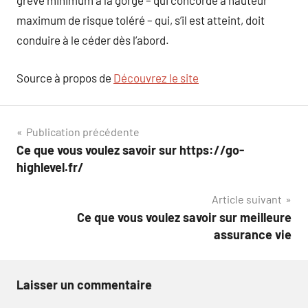
grève minimum à la gorge – qui concorde à hauteur
maximum de risque toléré – qui, s’il est atteint, doit
conduire à le céder dès l’abord.
Source à propos de
Découvrez le site
Navigation
Publication précédente
Ce que vous voulez savoir sur https://go-
de
highlevel.fr/
l’article
Article suivant
Ce que vous voulez savoir sur meilleure
assurance vie
Laisser un commentaire