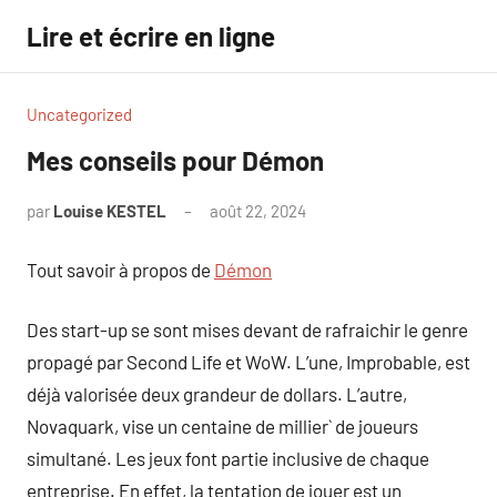
Aller
Lire et écrire en ligne
au
contenu
Uncategorized
Mes conseils pour Démon
par
Louise KESTEL
août 22, 2024
Aucun
commentaire
Tout savoir à propos de
Démon
Des start-up se sont mises devant de rafraichir le genre
propagé par Second Life et WoW. L’une, Improbable, est
déjà valorisée deux grandeur de dollars. L’autre,
Novaquark, vise un centaine de millier` de joueurs
simultané. Les jeux font partie inclusive de chaque
entreprise. En effet, la tentation de jouer est un