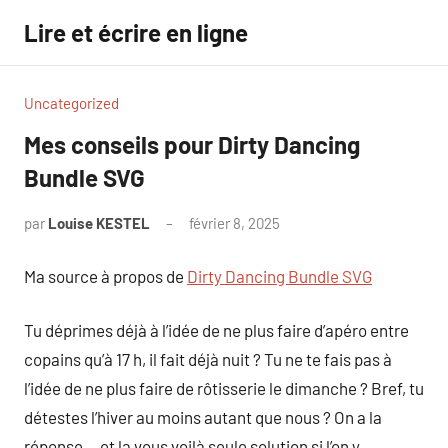
Aller
Lire et écrire en ligne
au
contenu
Uncategorized
Mes conseils pour Dirty Dancing
Bundle SVG
par
Louise KESTEL
février 8, 2025
Aucun
commentaire
Ma source à propos de
Dirty Dancing Bundle SVG
Tu déprimes déjà à l’idée de ne plus faire d’apéro entre
copains qu’à 17 h, il fait déjà nuit ? Tu ne te fais pas à
l’idée de ne plus faire de rôtisserie le dimanche ? Bref, tu
détestes l’hiver au moins autant que nous ? On a la
réponse… et la vous voilà seule solution si l’on y