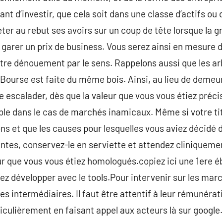
nt d’investir, que cela soit dans une classe d’actifs ou
ter au rebut ses avoirs sur un coup de tête lorsque la gr
se garer un prix de business. Vous serez ainsi en mesure d
otre dénouement par le sens. Rappelons aussi que les a
a Bourse est faite du même bois. Ainsi, au lieu de deme
 escalader, dès que la valeur que vous vous étiez précis
able dans le cas de marchés inamicaux. Même si votre tit
 et que les causes pour lesquelles vous aviez décidé d
tes, conservez-le en serviette et attendez cliniqueme
eur que vous vous étiez homologués.copiez ici une 1ere 
ez développer avec le tools.Pour intervenir sur les ma
des intermédiaires. Il faut être attentif à leur rémunérat
ticulièrement en faisant appel aux acteurs là sur google