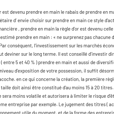
r est devenu prendre en main le rabais de prendre en m
iétaire d’ envie choisir sur prendre en main ce style d’a
inancière , prendre en main la règle d’or est devenu celle
ge estimé prendre en main : « ne surprenez pas chacune
n Par conséquent, l’investissement sur les marchés éco
t deviner sur le long terme. Il est conseillé d’investir d
 ( entre 5 et 40 % ) prendre en main et aussi de diversif
niveau d’exposition de votre possession, il suffit désorm
coche. en ce qui concerne la création, la première règle
taille doit ainsi être constitué d’au moins 15 à 20 titres.
le sera moins volatile et autorisera à limiter le risque d
me entreprise par exemple. Le jugement des titres ( ac
vironnement utile du moment, et de la forme des entreprise