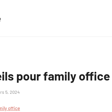
e
ls pour family office
rs 5, 2024
Aucun
commentaire
mily office