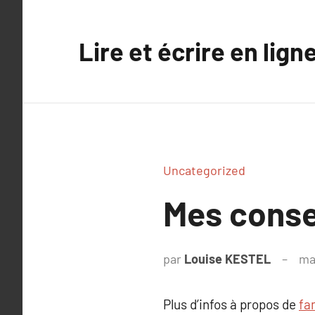
Aller
au
Lire et écrire en lign
contenu
Uncategorized
Mes consei
par
Louise KESTEL
ma
Plus d’infos à propos de
fa