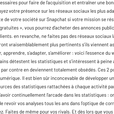
essaires pour faire de l’acquisition et entraîner une bo
yez votre présence sur les réseaux sociaux les plus ad
te de votre société sur Snapchat si votre mission se ré
 gratuites », vous pourrez d’acheter des annonces public
ients. en revanche, ne faites pas des réseaux sociaux l
ront vraisemblablement plus pertinents s’ils viennent a
 apprendre, s’adapter, s’améliorer : voici l’essence du w
ains détestent les statistiques et s’intéressent à peine
es par contre en deviennent totalement obsédés. Ces 2 
numérique. Il est bien sûr inconcevable de développer un 
ources des statistiques rattachées à chaque activité par
avoir continuellement l’arcade dans les statistiques : on
de revoir vos analyses tous les ans dans l’optique de cor
. Faites de même pour vos rivals. Et dès lors que vous