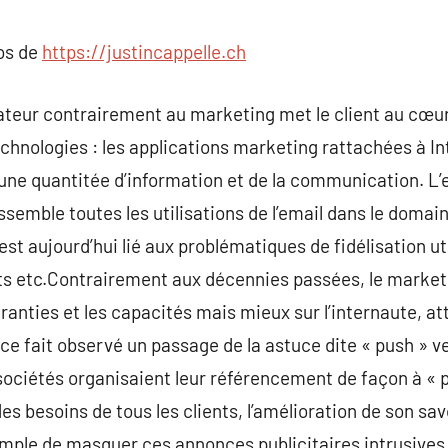
commentaire
pos de
https://justincappelle.ch
teur contrairement au marketing met le client au cœur 
chnologies : les applications marketing rattachées à In
une quantitée d’information et de la communication. L’
semble toutes les utilisations de l’email dans le domain
est aujourd’hui lié aux problématiques de fidélisation ut
s etc.Contrairement aux décennies passées, le marketi
aranties et les capacités mais mieux sur l’internaute, at
ce fait observé un passage de la astuce dite « push » ve
 sociétés organisaient leur référencement de façon à « 
des besoins de tous les clients, l’amélioration de son savo
 simple de masquer ces annonces publicitaires intrusives