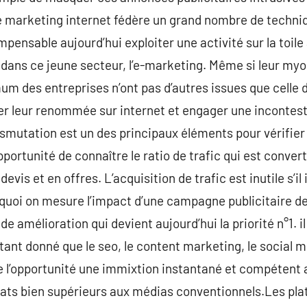
 marketing internet fédère un grand nombre de techniqu
impensable aujourd’hui exploiter une activité sur la toil
ans ce jeune secteur, l’e-marketing. Même si leur myoc
um des entreprises n’ont pas d’autres issues que celle 
ser leur renommée sur internet et engager une incontes
nsmutation est un des principaux éléments pour vérifier 
pportunité de connaître le ratio de trafic qui est conve
evis et en offres. L’acquisition de trafic est inutile s’il 
rquoi on mesure l’impact d’une campagne publicitaire d
e amélioration qui devient aujourd’hui la priorité n°1. il
ant donné que le seo, le content marketing, le social me
’opportunité une immixtion instantané et compétent a
tats bien supérieurs aux médias conventionnels.Les pla